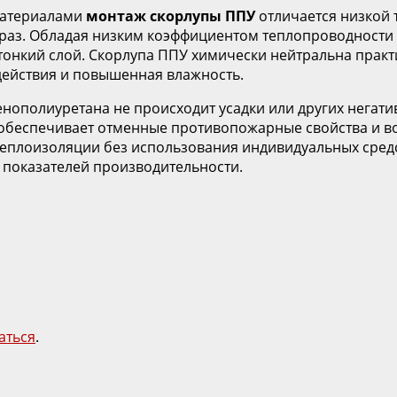
материалами
монтаж скорлупы ППУ
отличается низкой 
раз. Обладая низким коэффициентом теплопроводности п
тонкий слой. Скорлупа ППУ химически нейтральна практ
ействия и повышенная влажность.
пенополиуретана не происходит усадки или других нега
о обеспечивает отменные противопожарные свойства и 
еплоизоляции без использования индивидуальных средс
 показателей производительности.
аться
.