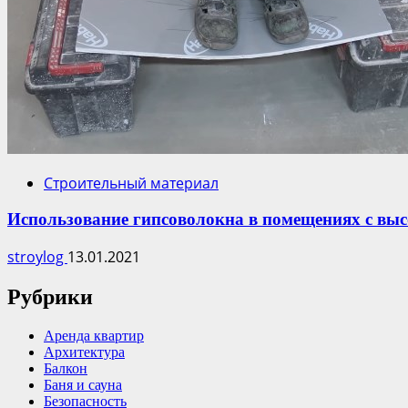
Строительный материал
Использование гипсоволокна в помещениях с вы
stroylog
13.01.2021
Рубрики
Аренда квартир
Архитектура
Балкон
Баня и сауна
Безопасность