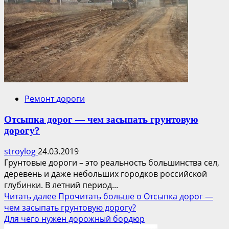
Ремонт дороги
Отсыпка дорог — чем засыпать грунтовую
дорогу?
stroylog
24.03.2019
Грунтовые дороги – это реальность большинства сел,
деревень и даже небольших городков российской
глубинки. В летний период...
Читать далее
Прочитать больше о Отсыпка дорог —
чем засыпать грунтовую дорогу?
Для чего нужен дорожный бордюр