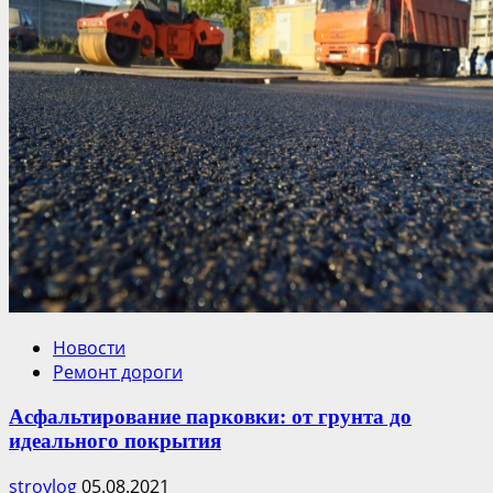
Новости
Ремонт дороги
Асфальтирование парковки: от грунта до
идеального покрытия
stroylog
05.08.2021