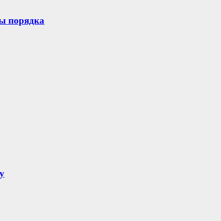
ры порядка
у