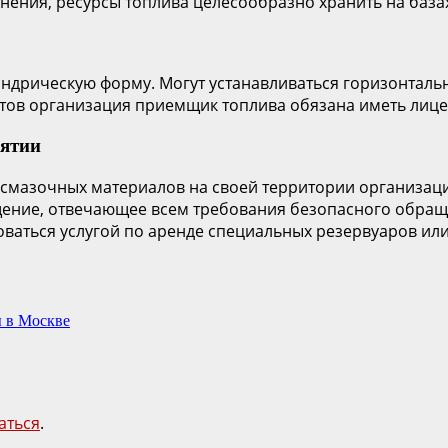
анения, ресурсы топлива целесообразно хранить на баз
дрическую форму. Могут устанавливаться горизонтально
тов организация приемщик топлива обязана иметь лице
иятии
 смазочных материалов на своей территории организац
ение, отвечающее всем требования безопасного обращ
ваться услугой по аренде специальных резервуаров или
ы в Москве
аться
.