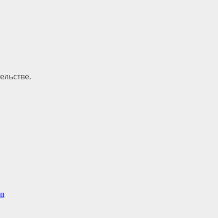
ельстве.
ов