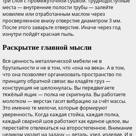
три слоя с промежуточной сушкой. Труднодоступные
места — внутренние полости трубы — залейте
мовилем или отработанным маслом через
просверленное внизу отверстие диаметром 3 мм.
После этого заварьте отверстие. Иначе через год
изнутри пойдёт красная пыль.
Раскрытие главной мысли
Вся ценность металлической мебели не в
брутальности и не в том, что «она на века». А в том,
что она позволяет организовать пространство по
принципу обратной связи: вы кладёте груз —
конструкция не шелохнулась. Вы передвигаете
тяжёлый ящик — полка не скрипнула. Вы работаете
молотком — верстак гасит вибрацию за счёт массы.
Это именно те мелочи, которые формируют
уверенность. Когда каждая стойка, каждая полка,
каждый сварной шов работают как единое целое, вы
перестаёте отвлекаться на второстепенное. Внимание
целиком уходит на задачу — деталь, узел, изделие. И в