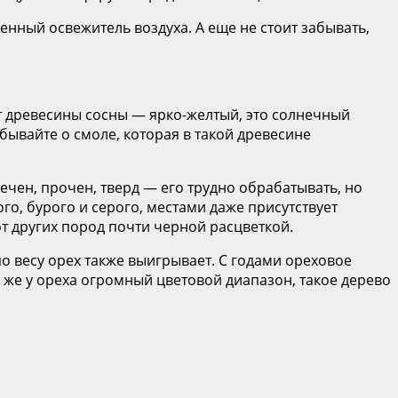
енный освежитель воздуха. А еще не стоит забывать,
ет древесины сосны — ярко-желтый, это солнечный
ывайте о смоле, которая в такой древесине
ечен, прочен, тверд — его трудно обрабатывать, но
ого, бурого и серого, местами даже присутствует
т других пород почти черной расцветкой.
по весу орех также выигрывает. С годами ореховое
о же у ореха огромный цветовой диапазон, такое дерево