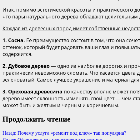
Итак, помимо эстетической красоты и практического до
что пары натурального дерева обладают целительным 
Каждая из древесных пород имеет собственные недоста
1.​ Сосна.
Ее преимущество состоит в том, что она соче
оттенок, который будет радовать ваши глаз и повышат
содержится.
2.​ Дубовое дерево
— одно из наиболее дорогих и прочн
практически невозможно сломать. Что касается цвета ду
зеленоватый. Самое лучшее украшение и материал для
3.​ Ореховая древесина
по качеству вполне может потя
дерево имеет склонность изменять свой цвет — чем ста
может быть и желтым и черным и коричневым.
Продолжить чтение
Назад:
Почему услуга «ремонт под ключ» так популярна?
Далее:
Оформляем сад искусственным камнем