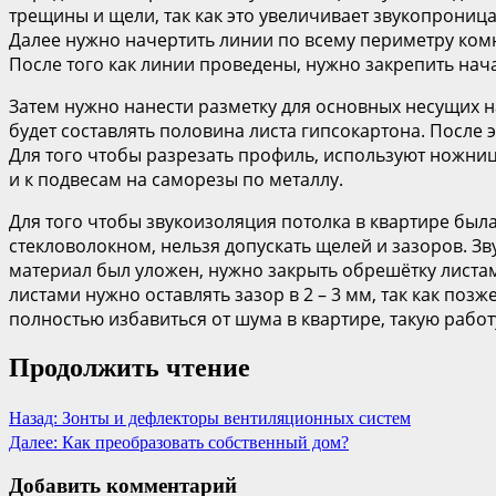
трещины и щели, так как это увеличивает звукопрониц
Далее нужно начертить линии по всему периметру ком
После того как линии проведены, нужно закрепить нач
Затем нужно нанести разметку для основных несущих н
будет составлять половина листа гипсокартона. После 
Для того чтобы разрезать профиль, используют ножниц
и к подвесам на саморезы по металлу.
Для того чтобы звукоизоляция потолка в квартире был
стекловолокном, нельзя допускать щелей и зазоров. З
материал был уложен, нужно закрыть обрешётку листам
листами нужно оставлять зазор в 2 – 3 мм, так как поз
полностью избавиться от шума в квартире, такую работ
Продолжить чтение
Назад:
Зонты и дефлекторы вентиляционных систем
Далее:
Как преобразовать собственный дом?
Добавить комментарий