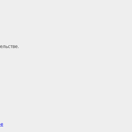
ельстве.
ре