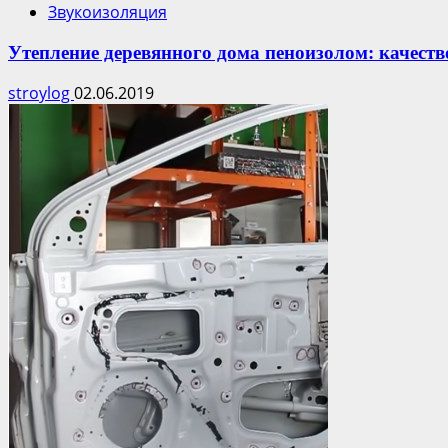
Звукоизоляция
Утепление деревянного дома пеноизолом: качеств
stroylog
02.06.2019