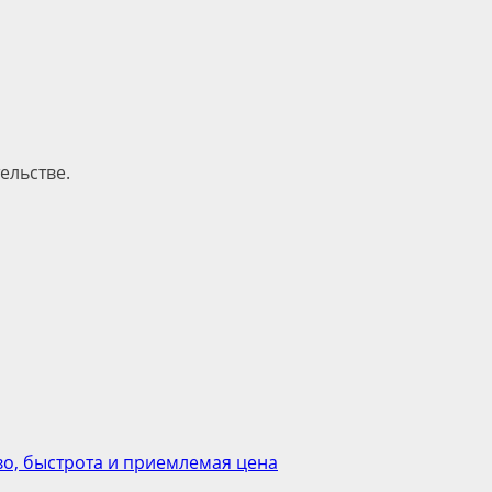
ельстве.
во, быстрота и приемлемая цена