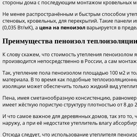
стороны дома с последующим монтажом кровельных м
Не менее распространённым и быстрым способом утепл
стеновых, кровельных, для перекрытий. Такие панели
(0,035 Вт/мК), а
цена на пеноизол
варьируется в предел
Преимущества пеноизол теплоизоляции
К слову скажем, что стоимость утепления пеноизолом 
производится непосредственно в России, а сам монта
Так, утепление пола пеноизолом площадью 100 м2 и то
материала. В то время как подобные теплоизоляционн
изоляции может обеспечить только жидкий вид утепли
Пена, имея сметанообразную консистенцию, равномерно
имеет жёсткую пористую структуру плотностью от 8 до 2
И что самое важное для деревянных домов, так это то,
наружу, а при её недостатке утеплитель влагу абсорби
Отсюда следует, что использование утеплителя пеноиз