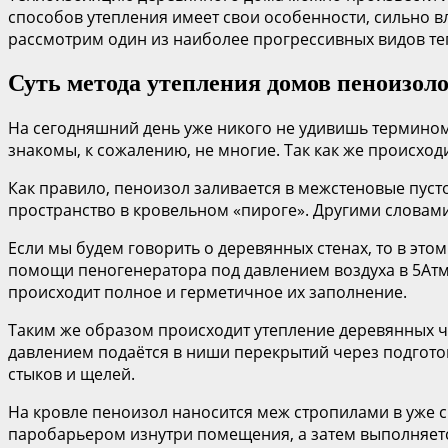
способов утепления имеет свои особенности, сильно вл
рассмотрим один из наиболее прогрессивных видов теп
Суть метода утепления домов пеноизол
На сегодняшний день уже никого не удивишь термином 
знакомы, к сожалению, не многие. Так как же происход
Как правило, пеноизол заливается в межстеновые пуст
пространство в кровельном «пироге». Другими слова
Если мы будем говорить о деревянных стенах, то в это
помощи пеногенератора под давлением воздуха в 5Атм
происходит полное и герметичное их заполнение.
Таким же образом происходит утепление деревянных ч
давлением подаётся в ниши перекрытий через подгото
стыков и щелей.
На кровле пеноизол наносится меж стропилами в уже с
паробарьером изнутри помещения, а затем выполняетс