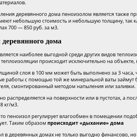
атериалов.
ения деревянного дома пеноизолом является также при
 имеют небольшую стоимость и небольшую толщину, так 
ах 700 — 850 руб. за м3.
 деревянного дома
является наиболее выгодной среди других видов теплоиз
ж теплоизоляции происходит исключительно на объекте,
лщиной слоя в 100 мм может быть выполнено за 3 часа, 
ые работы с помощью той же минеральной ваты займут б
теля, смонтированный методом напыления или заливки.
 распределяется на поверхности или в пустотах, а посл
8 кг/м3.
 что пеноизол регулирует влагообмен в помещении подоб
рует. Таким образом
происходит «дыхание» дома
ол в деревянных домах не только выгодно финансово, н