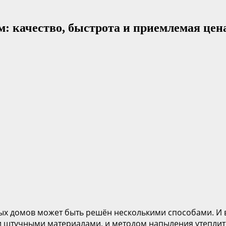
м: качество, быстрота и приемлемая цен
х домов может быть решён несколькими способами. И во
штучными материалами, и методом напыления утеплите