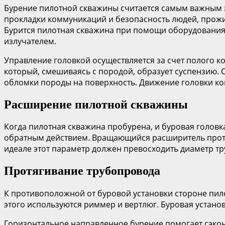
Бурение пилотной скважины считается самым важным эт
прокладки коммуникаций и безопасность людей, прожив
Бурится пилотная скважина при помощи оборудования,
излучателем.
Управление головкой осуществляется за счет полого ко
который, смешиваясь с породой, образует суспензию. 
обломки породы на поверхность. Движение головки кон
Расширение пилотной скважины
Когда пилотная скважина пробурена, и буровая головка
обратным действием. Вращающийся расширитель протяг
идеале этот параметр должен превосходить диаметр тр
Протягивание трубопровода
К противоположной от буровой установки стороне пило
этого используются риммер и вертлюг. Буровая установ
Горизонтальное направленное бурение помогает сэкон