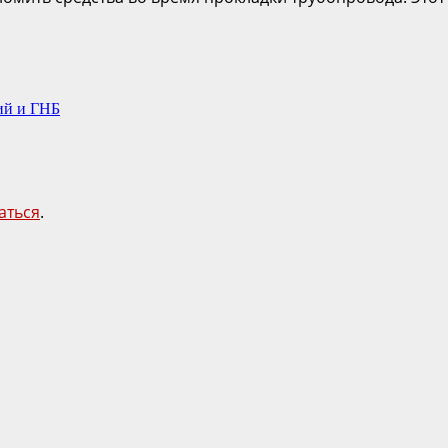
ий и ГНБ
аться
.