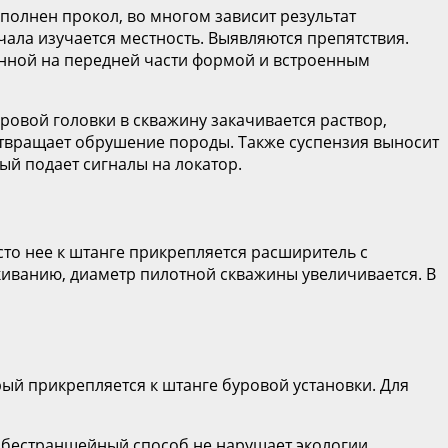
полнен прокол, во многом зависит результат
ала изучается местность. Выявляются препятствия.
енной на передней части формой и встроенным
ровой головки в скважину закачивается раствор,
отвращает обрушение породы. Также суспензия выносит
ый подает сигналы на локатор.
сто нее к штанге прикрепляется расширитель с
иванию, диаметр пилотной скважины увеличивается. В
ый прикрепляется к штанге буровой установки. Для
т бестраншейный способ не нарушает экологии