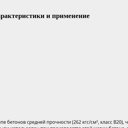
арактеристики и применение
ппе бетонов средней прочности (262 кгс/см², класс В20)