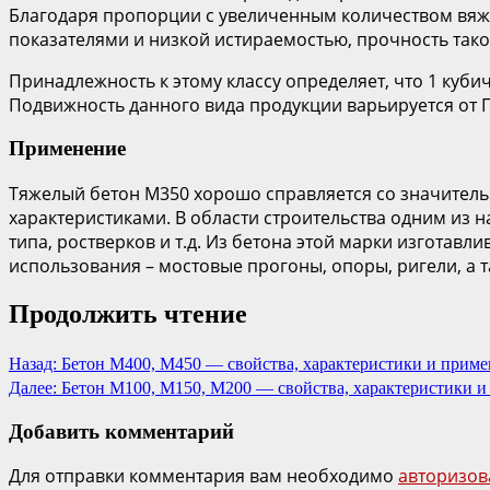
Благодаря пропорции с увеличенным количеством вяж
показателями и низкой истираемостью, прочность такого
Принадлежность к этому классу определяет, что 1 куби
Подвижность данного вида продукции варьируется от П2 
Применение
Тяжелый бетон М350 хорошо справляется со значитель
характеристиками. В области строительства одним из 
типа, ростверков и т.д. Из бетона этой марки изгота
использования – мостовые прогоны, опоры, ригели, а 
Продолжить чтение
Назад:
Бетон М400, М450 — свойства, характеристики и прим
Далее:
Бетон М100, М150, М200 — свойства, характеристики и
Добавить комментарий
Для отправки комментария вам необходимо
авторизов