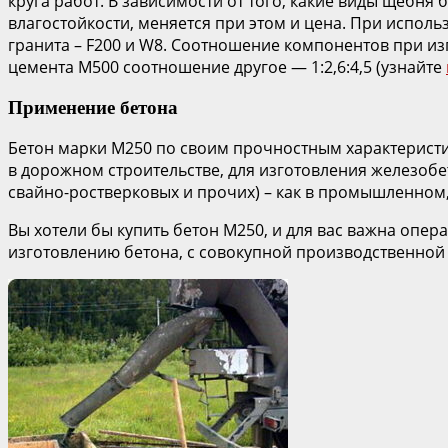
круга работ. В зависимости от того, какие виды щебн
влагостойкости, меняется при этом и цена. При испол
гранита – F200 и W8. Соотношение компонентов при из
цемента М500 соотношение другое — 1:2,6:4,5 (узнайте
Применение бетона
Бетон марки М250 по своим прочностным характеристи
в дорожном строительстве, для изготовления железобе
свайно-ростверковых и прочих) – как в промышленном,
Вы хотели бы купить бетон М250, и для вас важна опе
изготовлению бетона, с совокупной производственной 