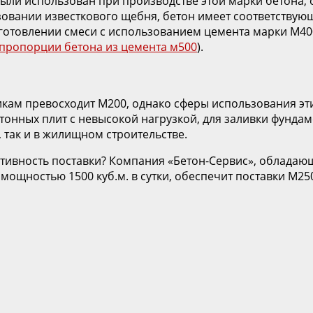
я были использован при производстве этой марки бетона
ьзовании известкового щебня, бетон имеет соответству
готовлении смеси с использованием цемента марки М400,
пропорции бетона из цемента м500
).
кам превосходит М200, однако сферы использования эт
тонных плит с невысокой нагрузкой, для заливки фунда
 так и в жилищном строительстве.
ративность поставки? Компания «Бетон-Сервис», облада
мощностью 1500 куб.м. в сутки, обеспечит поставки М25