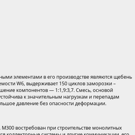
ными элементами в его производстве являются щебень
цаемости W6, выдерживает 150 циклов заморозки –
шение компонентов — 1:1,9:3,7. Смесь, основой
 устойчива к значительным нагрузкам и перепадам
ольшое давление без опасности деформации.
. М300 востребован при строительстве монолитных
тся коллекторные системы и другие коммуникации, его