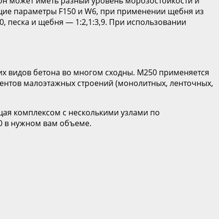
, он может иметь разный уровень морозостойкости и
ющие параметры F150 и W6, при применении щебня из
 песка и щебня — 1:2,1:3,9. При использовании
их видов бетона во многом сходны. М250 применяется
ментов малоэтажных строений (монолитных, ленточных,
ющая комплексом с несколькими узлами по
0 в нужном вам объеме.