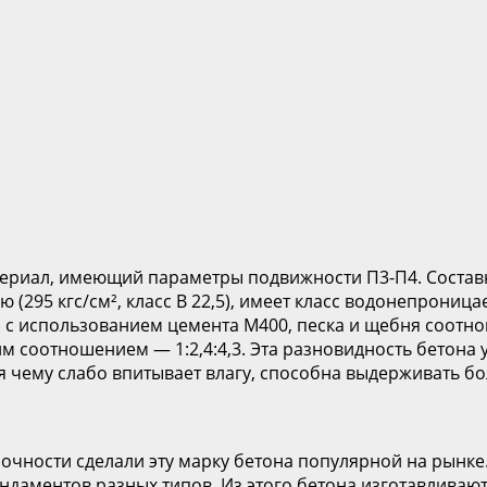
териал, имеющий параметры подвижности П3-П4. Состав
ю (295 кгс/см², класс В 22,5), имеет класс водонепрони
а с использованием цемента М400, песка и щебня соотно
им соотношением — 1:2,4:4,3. Эта разновидность бетона
я чему слабо впитывает влагу, способна выдерживать б
очности сделали эту марку бетона популярной на рынке
ундаментов разных типов. Из этого бетона изготавливаю