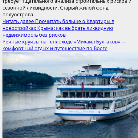
требует тщательного анализа строительных рисков и
сезонной ликвидности. Старый жилой фонд
полуострова...
Читать далее
Прочитать больше о Квартиры в
новостройках Крыма: как выбрать ликвидную
недвижимость без рисков
Речные круизы на теплоходе «Михаил Булгаков» —
комфортный отдых и путешествие по Волге