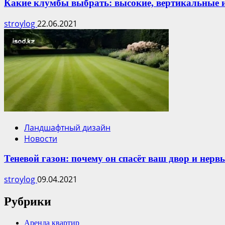
Какие клумбы выбрать: высокие, вертикальные 
stroylog
22.06.2021
Ландшафтный дизайн
Новости
Теневой газон: почему он спасёт ваш двор и нерв
stroylog
09.04.2021
Рубрики
Аренда квартир