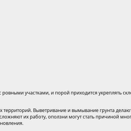
с ровными участками, и порой приходится укреплять ск
их территорий. Выветривание и вымывание грунта дела
ложняют их работу, оползни могут стать причиной многи
новления.