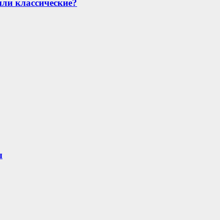
или классические?
ы