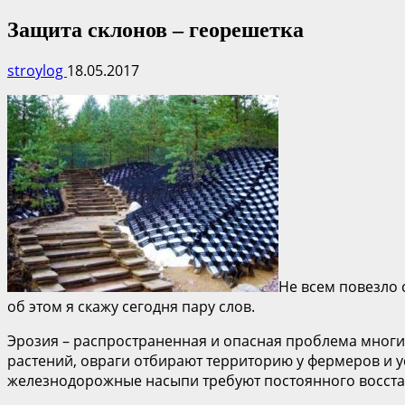
Защита склонов – георешетка
stroylog
18.05.2017
Не всем повезло 
об этом я скажу сегодня пару слов.
Эрозия – распространенная и опасная проблема мног
растений, овраги отбирают территорию у фермеров и ус
железнодорожные насыпи требуют постоянного восста