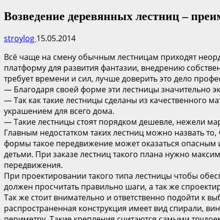
Возведение деревянных лестниц – преи
stroylog
15.05.2014
Всё чаще на смену обычным лестницам приходят неорд
платформу для развития фантазии, внедрению собствен
требует времени и сил, лучше доверить это дело проф
— Благодаря своей форме эти лестницы значительно э
— Так как такие лестницы сделаны из качественного м
украшением для всего дома.
— Такие лестницы стоят порядком дешевле, нежели мар
Главным недостатком таких лестниц можно назвать то,
формы такое передвижение может оказаться опасным и
детьми. При заказе лестниц такого плана нужно макс
передвижения.
При проектировании такого типа лестницы чтобы обес
должен просчитать правильно шаги, а так же спроектир
Так же стоит внимательно и ответственно подойти к в
распространенная конструкция имеет вид спирали, вин
периметру. Такие крепления считаются самыми трудое