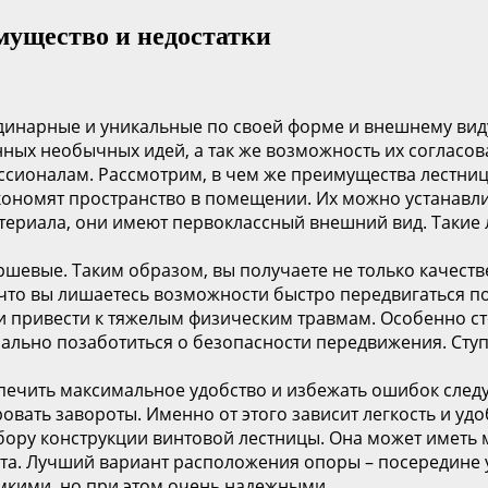
мущество и недостатки
инарные и уникальные по своей форме и внешнему виду
ных необычных идей, а так же возможность их согласов
ессионалам. Рассмотрим, в чем же преимущества лестниц
кономят пространство в помещении. Их можно устанавли
атериала, они имеют первоклассный внешний вид. Такие
шевые. Таким образом, вы получаете не только качестве
 что вы лишаетесь возможности быстро передвигаться по
 привести к тяжелым физическим травмам. Особенно ст
имально позаботиться о безопасности передвижения. Ст
печить максимальное удобство и избежать ошибок следу
овать завороты. Именно от этого зависит легкость и удо
ыбору конструкции винтовой лестницы. Она может иметь
та. Лучший вариант расположения опоры – посередине у
мкими, но при этом очень надежными.