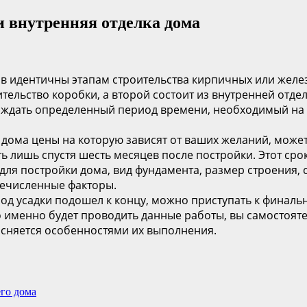
и внутренняя отделка дома
ов идентичны этапам строительства кирпичных или желе
ительство коробки, а второй состоит из внутренней отд
ждать определенный период времени, необходимый на ус
 дома цены на которую зависят от ваших желаний, може
ть лишь спустя шесть месяцев после постройки. Этот ср
л для постройки дома, вид фундамента, размер строения,
еречисленные факторы.
иод усадки подошел к концу, можно приступать к финаль
кто именно будет проводить данные работы, вы самостоят
ясняется особенностями их выполнения.
го дома