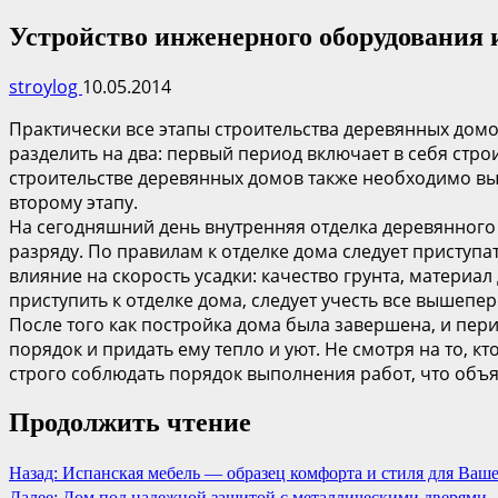
Устройство инженерного оборудования 
stroylog
10.05.2014
Практически все этапы строительства деревянных дом
разделить на два: первый период включает в себя стро
строительстве деревянных домов также необходимо вы
второму этапу.
На сегодняшний день внутренняя отделка деревянного
разряду. По правилам к отделке дома следует приступа
влияние на скорость усадки: качество грунта, материа
приступить к отделке дома, следует учесть все вышеп
После того как постройка дома была завершена, и пер
порядок и придать ему тепло и уют. Не смотря на то, 
строго соблюдать порядок выполнения работ, что объ
Продолжить чтение
Назад:
Испанская мебель — образец комфорта и стиля для Ваше
Далее:
Дом под надежной защитой с металлическими дверями