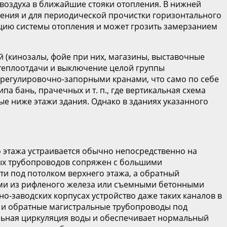
 воздуха в ближайшие стояки отопления. В нижней
пления и для периодической прочистки горизонтального
ацию системы отопления и может грозить замерзанием
(кинозалы, фойе при них, магазины, выставочные
 теплоотдачи и выключение целой группы
 регулировочно-запорными кранами, что само по себе
а бань, прачечных и т. п., где вертикальная схема
е ниже этажи здания. Однако в зданиях указанного
 этажа устраивается обычно непосредственно на
ных трубопроводов сопряжен с большими
ти под потолком верхнего этажа, а обратный
ами из рифленого железа или съемными бетонными
но-заводских корпусах устройство даже таких каналов в
е, и обратные магистральные трубопроводы под
тельная циркуляция воды и обеспечивает нормальный