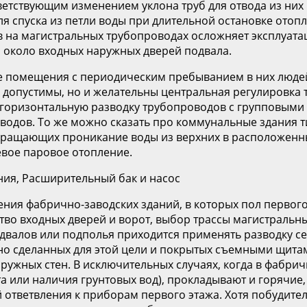
ветствующим изменением уклона труб для отвода из них
для спуска из петли воды при длительной остановке ото
в на магистральных трубопроводах осложняет эксплуат
ы около входных наружных дверей подвала.
 помещения с периодическим пребыванием в них людей 
о допустимы, но и желательны центральная регулировка
 горизонтальную разводку трубопроводов с групповыми
дов. То же можно сказать про коммунальные здания тип
вращающих проникание воды из верхних в расположенны
евое паровое отопление.
ния, Расширительный бак и насос
ния фабрично-заводских зданий, в которых пол первого
ство входных дверей и ворот, выбор трассы магистраль
одвалов или подполья приходится применять разводку се
но сделанных для этой цели и покрытых съемными щит
ружных стен. В исключительных случаях, когда в фабрич
та или наличия грунтовых вод), прокладывают и горячи
ей ответвления к приборам первого этажа. Хотя побуди