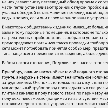
на них делают снизу петлевидный обвод проема с соот
части петли устанавливают тройник с глухой пробкой 
участка обводной петли. Наличие петлевидных обводо
воды в петлях, если они плохо изолированы и устроен
В некоторых общественных зданиях, имеющих большие
залы и тому подобные помещения, в которых не тольк
нагревательных приборов), целесообразно устраивать
предопределяет поэтажную трассу прокладки трубопрово
сети может потребовать принятия особых мер, предот
типа чаще всего применяется не водяное, а более деш
Работа насоса отопления, Подключение насоса отопле
При оборудовании насосной системой водяного отопле
грунте, а наружные стены имеют значительное количе
затруднениями. Очень часто только из-за отсутствия п
магистральный трубопровод прокладывать в специаль
плитами каналах в полу первого этажа по периметру на
полу цеха невозможно (например из-за отсутствия мес
потолком первого этажа, устраивая от этих магистрал