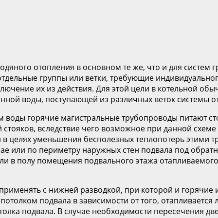
одяного отопления в основном те же, что и для систем
отдельные группы или ветки, требующие индивидуально
лючение их из действия. Для этой цели в котельной об
енной воды, поступающей из различных веток системы о
 воды горячие магистральные трубопроводы питают стоя
ой стояков, вследствие чего возможное при данной схем
ли в целях уменьшения бесполезных теплопотерь этими 
ае или по периметру наружных стен подвала под обрат
или в полу помещения подвального этажа отапливаемог
применять с нижней разводкой, при которой и горячие
потолком подвала в зависимости от того, отапливается 
отолка подвала. В случае необходимости пересечения д