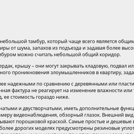
ебольшой тамбур, который чаще всего является общим 
ры от шума, запахов из подъезда и задавая более высо
амбуром можно считать небольшой общий коридор.
ердак, крышу – они могут закрывать кладовую, подвал и
ного проникновения злоумышленников в квартиру, зада
олее надежными по сравнению с деревянными или пласти
ная фактура не реагирует на изменение влажности или т
, ее стоимость гораздо ниже.
рчатыми и двустворчатыми, иметь дополнительные функ
камеру видеонаблюдения, обзорный глазок. Внешний ви
рывают порошковой краской. Самые простые и дешевые в
 В более дорогих моделях предусмотрены резиновые упл