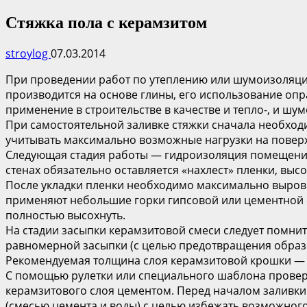
Стяжка пола с керамзитом
stroylog
07.03.2014
При проведении работ по утеплению или шумоизоляци
производится на основе глины, его использование опр
применение в строительстве в качестве и тепло-, и ш
При самостоятельной заливке стяжки сначала необходи
учитывать максимально возможные нагрузки на поверх
Следующая стадия работы — гидроизоляция помещения:
стенах обязательно оставляется «нахлест» пленки, вы
После укладки пленки необходимо максимально выровн
применяют небольшие горки гипсовой или цементной с
полностью высохнуть.
На стадии засыпки керамзитовой смеси следует помнить
равномерной засыпки (с целью предотвращения образо
Рекомендуемая толщина слоя керамзитовой крошки — 
С помощью рулетки или специального шаблона проверяе
керамзитового слоя цементом. Перед началом заливк
(смесью цемента и воды) с целью избежать возможного