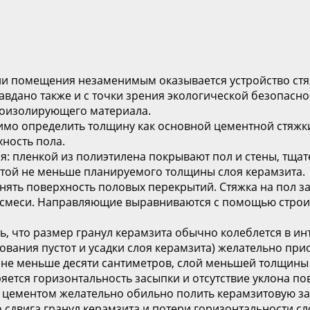
и помещения незаменимым оказывается устройство стяж
авдано также и с точки зрения экологической безопасно
умоизолирующего материала.
мо определить толщину как основной цементной стяжки,
ность пола.
 пленкой из полиэтилена покрывают пол и стены, тщат
сотой не меньше планируемого толщины слоя керамзита.
ять поверхность половых перекрытий. Стяжка на пол за
меси. Направляющие выравниваются с помощью строител
, что размер гранул керамзита обычно колеблется в инт
вания пустот и усадки слоя керамзита) желательно при
не меньше десяти сантиметров, слой меньшей толщины 
тся горизонтальность засыпки и отсутствие уклона пов
и цементом желательно обильно полить керамзитовую 
 сдвига гранул керамзита и потери горизонтальности сл