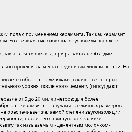
ки пола с применением керамзита. Так как керамзит
сти. Его физические свойства обусловили широкое
 так и слоя керамзита, при расчетах необходимо
ельно проклеивая места соединений липкой лентой. На
ливается обычно по «маякам», в качестве которых
ьного уровня, после этого цементу (гипсу) дают
ервале от 5 до 20 миллиметров; для более
обретать керамзит с гранулами различных размеров.
не обеспечивает желаемой степени звукоизоляции.
ерхности, после чего приступают к заливке
засыпку так называемым «цементным молочком»
оя. Если деформации слоя керамзита избежать все же