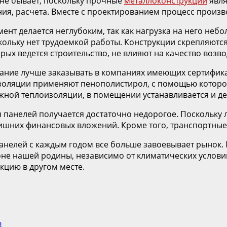
 не бывает, поскольку прочные
металлоконструкции
явля
ия, расчета. Вместе с проектированием процесс произво
т делается неглубоким, так как нагрузка на него небол
кольку нет трудоемкой работы. Конструкции скрепляютс
орых ведется строительство, не влияют на качество возв
ние лучше заказывать в компаниях имеющих сертификат
изоляции применяют пенополистирол, с помощью которог
ежной теплоизоляции, в помещении устанавливается и д
 панелей получается достаточно недорогое. Поскольку 
ишних финансовых вложений. Кроме того, транспортные 
анелей с каждым годом все больше завоевывает рынок.
оне нашей родины, независимо от климатических услови
кцию в другом месте.
о