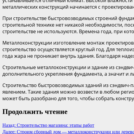
устанавливается отличный климат. Высокой влажности
металлических конструкций начинается с проектирован
При строительстве быстровозводимых строений фундамен
строительной технике нет никакой необходимости, пос
строительстве не используются. Времена года, при кот
Металлоконструкции изготовление монтаж проектирова
строительство осуществляется круглый год. Для тепло
года жара не проникает внутрь здания. Благодаря над
Строительные металлоконструкции и здание из сэндвич
дополнительного укрепления фундамента, а значит и л
Строительство быстровозводимых зданий из сэндвич-п
явлением. Такие здания можно возвести в любом реги
может быть разобрано для того, чтобы собрать констру
Продолжить чтение
Назад:
Строительство магазина: этапы работ
Далее:
Строим сборный дом — металлоконструкции или дерев