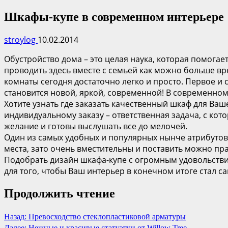
Шкафы-купе в современном интерьере
stroylog
10.02.2014
Обустройство дома – это целая наука, которая помогае
проводить здесь вместе с семьей как можно больше вр
комнаты сегодня достаточно легко и просто. Первое и 
становится новой, яркой, современной! В современном
Хотите узнать где заказать качественный шкаф для Ва
индивидуальному заказу – ответственная задача, с ко
желание и готовы выслушать все до мелочей.
Один из самых удобных и популярных нынче атрибутов
места, зато очень вместительны и поставить можно пр
Подобрать дизайн шкафа-купе с огромным удовольствие
для того, чтобы Ваш интерьер в конечном итоге стал 
Продолжить чтение
Назад:
Превосходство стеклопластиковой арматуры
Далее:
Нежные и красивые статуэтки от Willow Tree