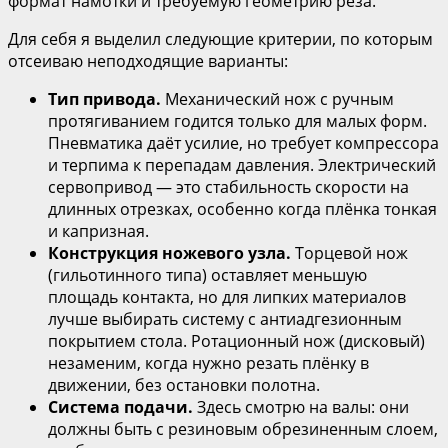
формат намотки и требуемую геометрию реза.
Для себя я выделил следующие критерии, по которым
отсеиваю неподходящие варианты:
Тип привода.
Механический нож с ручным
протягиванием годится только для малых форм.
Пневматика даёт усилие, но требует компрессора
и терпима к перепадам давления. Электрический
сервопривод — это стабильность скорости на
длинных отрезках, особенно когда плёнка тонкая
и капризная.
Конструкция ножевого узла.
Торцевой нож
(гильотинного типа) оставляет меньшую
площадь контакта, но для липких материалов
лучше выбирать систему с антиадгезионным
покрытием стола. Ротационный нож (дисковый)
незаменим, когда нужно резать плёнку в
движении, без остановки полотна.
Система подачи.
Здесь смотрю на валы: они
должны быть с резиновым обрезиненным слоем,