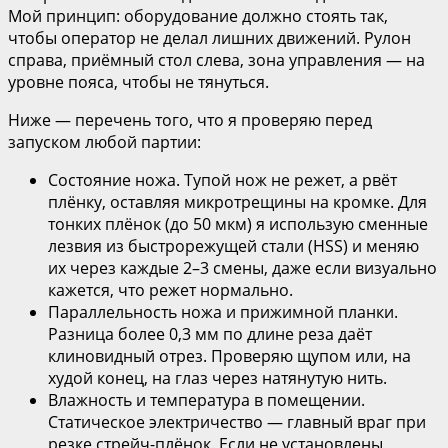
Мой принцип: оборудование должно стоять так,
чтобы оператор не делал лишних движений. Рулон
справа, приёмный стол слева, зона управления — на
уровне пояса, чтобы не тянуться.
Ниже — перечень того, что я проверяю перед
запуском любой партии:
Состояние ножа. Тупой нож не режет, а рвёт
плёнку, оставляя микротрещины на кромке. Для
тонких плёнок (до 50 мкм) я использую сменные
лезвия из быстрорежущей стали (HSS) и меняю
их через каждые 2–3 смены, даже если визуально
кажется, что режет нормально.
Параллельность ножа и прижимной планки.
Разница более 0,3 мм по длине реза даёт
клиновидный отрез. Проверяю щупом или, на
худой конец, на глаз через натянутую нить.
Влажность и температура в помещении.
Статическое электричество — главный враг при
резке стрейч-плёнок. Если не установлены