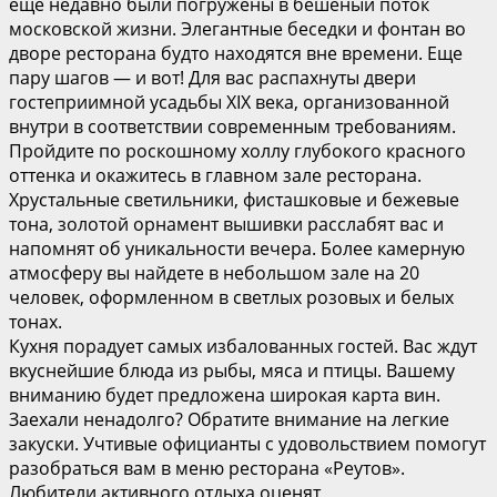
еще недавно были погружены в бешеный поток
московской жизни. Элегантные беседки и фонтан во
дворе ресторана будто находятся вне времени. Еще
пару шагов — и вот! Для вас распахнуты двери
гостеприимной усадьбы XIX века, организованной
внутри в соответствии современным требованиям.
Пройдите по роскошному холлу глубокого красного
оттенка и окажитесь в главном зале ресторана.
Хрустальные светильники, фисташковые и бежевые
тона, золотой орнамент вышивки расслабят вас и
напомнят об уникальности вечера. Более камерную
атмосферу вы найдете в небольшом зале на 20
человек, оформленном в светлых розовых и белых
тонах.
Кухня порадует самых избалованных гостей. Вас ждут
вкуснейшие блюда из рыбы, мяса и птицы. Вашему
вниманию будет предложена широкая карта вин.
Заехали ненадолго? Обратите внимание на легкие
закуски. Учтивые официанты с удовольствием помогут
разобраться вам в меню ресторана «Реутов».
Любители активного отдыха оценят