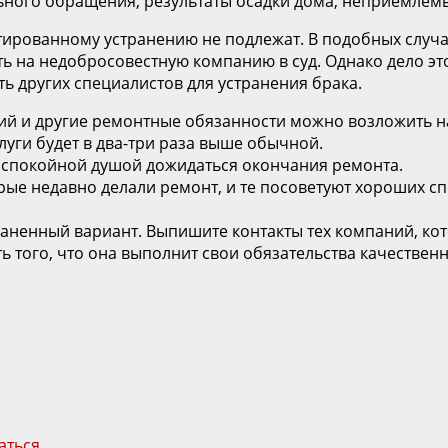
ьного обращения, результаты осадки дома, неприемлемы
антированному устранению не подлежат. В подобных случ
 на недобросовестную компанию в суд. Однако дело это з
ь других специалистов для устранения брака.
ий и другие ремонтные обязанности можно возложить на
луги будет в два-три раза выше обычной.
о спокойной душой дожидаться окончания ремонта.
е недавно делали ремонт, и те посоветуют хороших спец
аненный вариант. Выпишите контакты тех компаний, к
 того, что она выполнит свои обязательства качественн
аться
.