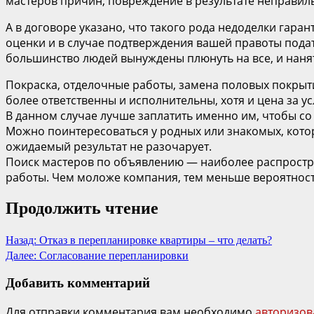
мастеров причин, повреждение в результате неправил
А в договоре указано, что такого рода недоделки гар
оценки и в случае подтверждения вашей правоты подать
большинство людей вынуждены плюнуть на все, и нанят
Покраска, отделочные работы, замена половых покрыт
более ответственны и исполнительны, хотя и цена за ус
В данном случае лучше заплатить именно им, чтобы с
Можно поинтересоваться у родных или знакомых, которы
ожидаемый результат не разочарует.
Поиск мастеров по объявлению — наиболее распростр
работы. Чем моложе компания, тем меньше вероятность
Продолжить чтение
Назад:
Отказ в перепланировке квартиры – что делать?
Далее:
Согласование перепланировки
Добавить комментарий
Для отправки комментария вам необходимо
авторизов