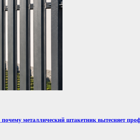
: почему металлический штакетник вытесняет про