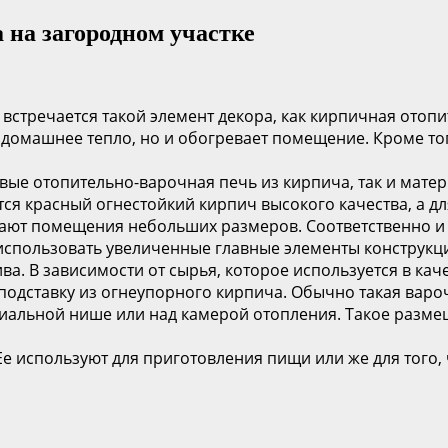
 на загородном участке
о встречается такой элемент декора, как кирпичная ото
и домашнее тепло, но и обогревает помещение. Кроме т
ые отопительно-варочная печь из кирпича, так и матери
тся красный огнестойкий кирпич высокого качества, а д
т помещения небольших размеров. Соответственно и га
спользовать увеличенные главные элементы конструкци
ва. В зависимости от сырья, которое используется в кач
 подставку из огнеупорного кирпича. Обычно такая варо
циальной нише или над камерой отопления. Такое разм
 используют для приготовления пищи или же для того, ч