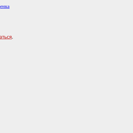
бенка
аться
.