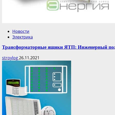
Новости
Электрика
Трансформаторные ящики ЯТП: Инженерный подх
stroylog
26.11.2021