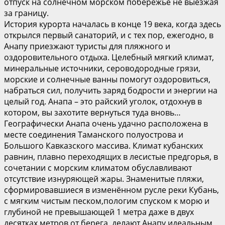
отпуск на солнечном морском побережье не выезжая
за границу.
История курорта началась в конце 19 века, когда здесь
открылся первый санаторий, и с тех пор, ежегодно, в
Анапу приезжают туристы для пляжного и
оздоровительного отдыха. Целебный мягкий климат,
минеральные источники, сероводородные грязи,
морские и солнечные ванны помогут оздоровиться,
набраться сил, получить заряд бодрости и энергии на
целый год. Анапа – это райский уголок, отдохнув в
котором, вы захотите вернуться туда вновь…
Географически Анапа очень удачно расположена в
месте соединения Таманского полуострова и
Большого Кавказского массива. Климат кубанских
равнин, плавно переходящих в лесистые предгорья, в
сочетании с морским климатом обуславливают
отсутствие изнуряющей жары. Знаменитые пляжи,
сформировавшиеся в изменённом русле реки Кубань,
с мягким чистым песком,пологим спуском к морю и
глубиной не превышающей 1 метра даже в двух
десятках метров от берега, делают Анапу идеальным