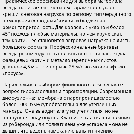
Практическое обоснование для выбора материала
всегда начинается с четырех параметров: уклон
крыши, снеговая нагрузка по региону, тип чердачного
помещения (холодный/жилой) и бюджет на
ремонтопригодность. Для кровель с уклоном более
45° подходят любые материалы, но чем круче скат,
тем критичнее становится ветровая нагрузка на листы
большого формата. Профессиональные бригады
всегда рекомендуют выполнять ветровой расчет для
фальцевых картин и металлочерепичных листов
длиннее 4,5 м – при порыве 25 м/с возможен эффект
«паруса».
Параллельно с выбором финишного слоя решается
вопрос гидроизоляции и пароизоляции. Современная
диффузионная мембрана с паропроницаемостью
более 1000 г/м²/сут обязательна для утепленных
мансард. Она выводит влагу из утеплителя, но не
пропускает воду внутрь. Классическая гидроизоляция
из рубероида или полиэтилена уже устарела – она не
дышит, что ведет к намоканию ваты и гниению