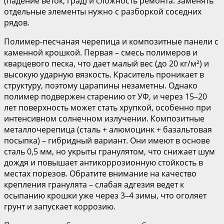
(падение веток, град) и сложность ремонта: заменять
отдельные элементы нужно с разборкой соседних
рядов.
Полимер-песчаная черепица и композитные панели с
каменной крошкой. Первая – смесь полимеров и
кварцевого песка, что дает малый вес (до 20 кг/м²) и
высокую ударную вязкость. Краситель проникает в
структуру, поэтому царапины незаметны. Однако
полимер подвержен старению от УФ, и через 15–20
лет поверхность может стать хрупкой, особенно при
интенсивном солнечном излучении. Композитные
металлочерепица (сталь + алюмоцинк + базальтовая
посыпка) – гибридный вариант. Они имеют в основе
сталь 0,5 мм, но укрыты гранулятом, что снижает шум
дождя и повышает антикоррозионную стойкость в
местах порезов. Обратите внимание на качество
крепления гранулята – слабая адгезия ведет к
осыпанию крошки уже через 3–4 зимы, что оголяет
грунт и запускает коррозию.