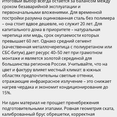
Итоговый выбор всегда остается за балансом между
сроком безаварийной эксплуатации и
первоначальными вложениями. Для временной
постройки разумна оцинкованная сталь без полимера
– она стоит вдвое дешевле, но служит 20 лет. Для
капитального дома в приоритете – натуральная
черепица или медь, срок окупаемости которых
превышает 60 лет. Однако средний сегмент
(качественная металлочерепица с полиуретаном или
СБС-битум) дает ресурс 40–50 лет при грамотном
монтаже и является золотой серединой для
большинства регионов России. Учитывайте, что на
цвет и фактуру влияет местный климат: в южных
областях предпочтительны светлые оттенки,
отражающие инфракрасное излучение – это снижает
нагрев чердака и экономит кондиционирование до
15%.
Ни один материал не прощает пренебрежения
подготовительными этапами. Ровная геометрия ската,
калиброванный брус обрешетки, корректная