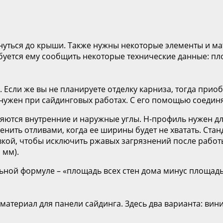
нуться до крыши. Также нужны некоторые элементы и ма
буется ему сообщить некоторые технические данные: пло
. Если же вы не планируете отделку карниза, тогда при
 нужен при сайдинговых работах. С его помощью соеди
яются внутренние и наружные углы. Н-профиль нужен д
енить отливами, когда ее ширины будет не хватать. Ста
ой, чтобы исключить ржавых загрязнений после работы.
 мм).
ной формуле – «площадь всех стен дома минус площадь 
материал для панели сайдинга. Здесь два варианта: вин