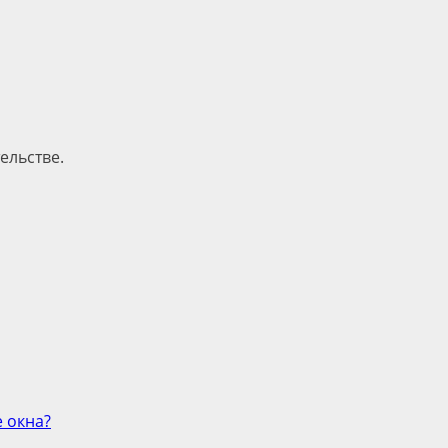
ельстве.
 окна?