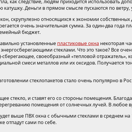
пла, как следствие, людям приходится использовать до
 катушку. Деньги в прямом смысле пускаются по ветру, у
кон, скрупулезно относящихся к экономии собственных 
егается очень значительная сумма. За один-два года пл
семейный бюджет.
равильно установленные
пластиковые окна
некоторая час
энергосберегающими стеклами. Что это такое? Все очен
)-сберегающее, своеобразный «тепловой отражатель», ко
иальной смеси металлов или их оксидов. Получается то
готовлении стеклопакетов стало очень популярно в Рос
ее стекло, и ставят его со стороны помещения. Благодар
 перегреванию помещения от солнечных лучей. В любое в
удет выше ПВХ окна с обычными стеклами в среднем на 
е отпадут сами по себе.