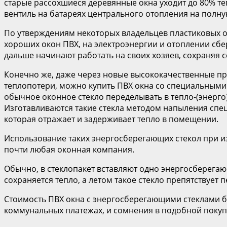
старые рассохшиеся деревянные окна уходит до 80% те
вентиль на батареях центрального отопления на полную
По утверждениям некоторых владельцев пластиковых о
хороших окон ПВХ, на электроэнергии и отоплении сбер
дальше начинают работать на своих хозяев, сохраняя 
Конечно же, даже через новые высококачественные п
теплопотери, можно купить ПВХ окна со специальными 
обычное оконное стекло переделывать в тепло-(энерго
Изготавливаются такие стекла методом напыления спец
которая отражает и задерживает тепло в помещении.
Использование таких энергосберегающих стекол при из
почти любая оконная компания.
Обычно, в стеклопакет вставляют одно энергосберегающ
сохраняется тепло, а летом такое стекло препятствует
Стоимость ПВХ окна с энергосберегающими стеклами б
коммунальных платежах, и сомнения в подобной покупк