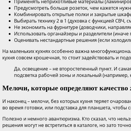
Применять неприхотливые материалы (ламинирова
Предусмотреть больше розеток, чем кажется нуж
Комбинировать открытые полки и закрытые шкафы 
Выбирать технику 2 в 1 (духовка с функцией СВЧ, 
Не экономить на фурнитуре (доводчики, направля
Использовать органайзеры и разделители (иначе
Оценивать нестандартные решения (если холодильн
На маленьких кухнях особенно важна многофункциональ
кухня совсем крошечная, то стоит задействовать и подо
Да, освещение – не второстепенный пункт. И сама
подсветка рабочей зоны и локальный (например, н
Мелочи, которые определяют качество
И наконец – мелочи, без которых кухня теряет очарова
во время готовки, или подставка для планшета, чтобы 
Полезно и немного авантюризма. Кто сказал, что нель
решения могут не встретиться в каталоге, но зато точно