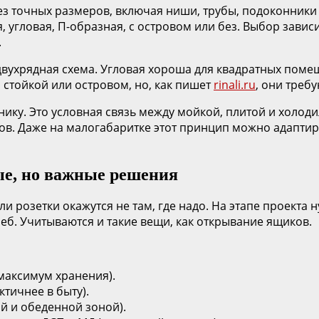
Без точных размеров, включая ниши, трубы, подоконники 
 угловая, П-образная, с островом или без. Выбор зависи
.
 двухрядная схема. Угловая хороша для квадратных помещ
 стойкой или островом, но, как пишет
rinali.ru
, они треб
нику. Это условная связь между мойкой, плитой и холо
ов. Даже на малогабаритке этот принцип можно адаптир
ые, но важные решения
розетки окажутся не там, где надо. На этапе проекта ну
хлеб. Учитываются и такие вещи, как открывание ящиков.
 максимум хранения).
ктичнее в быту).
й и обеденной зоной).