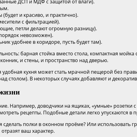
нные ДСП и МДФ с защитой от влаги).
ным.
(будет и красиво, и практично).
смесители с фильтрацией).
ющие, петли делают огромную разницу).
 порядок невозможен).
ик удобнее в коридоре, пусть будет там).
ность: барная стойка вместо стола, компактная мойка 
конник, и стены, и пространство над дверью.
я удобная кухня может стать мрачной пещерой без прави
ад столом). В некоторых случаях добавляют и декоратив
 жизни
ние. Например, доводчики на ящиках, «умные» розетки 
смотреть рецепты. Подобные детали легко упускаются в 
зя сделать полки в оконном проёме? Или использовать г
 отразят ваш характер.