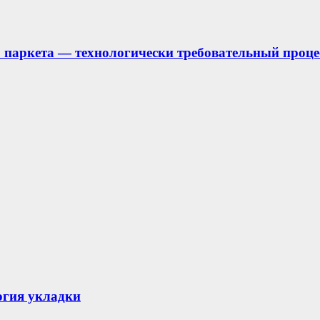
 паркета — технологически требовательный проце
огия укладки