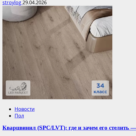
stroylog
29.04.2026
Новости
Пол
Кварцвинил (SPC/LVT): где и зачем его стелить —