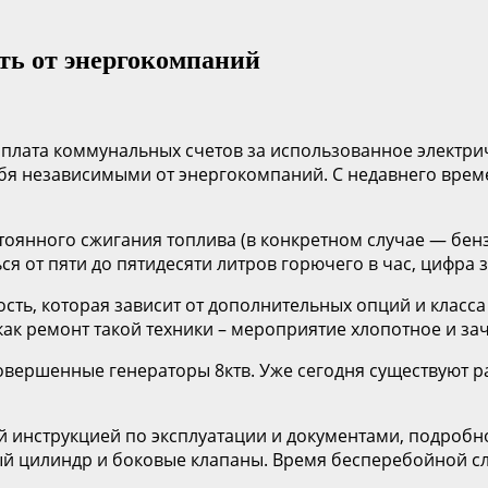
ть от энергокомпаний
оплата коммунальных счетов за использованное электри
бя независимыми от энергокомпаний. С недавнего врем
оянного сжигания топлива (в конкретном случае — бенз
я от пяти до пятидесяти литров горючего в час, цифра 
ть, которая зависит от дополнительных опций и класс
как ремонт такой техники – мероприятие хлопотное и за
овершенные генераторы 8ктв. Уже сегодня существуют 
й инструкцией по эксплуатации и документами, подроб
 цилиндр и боковые клапаны. Время бесперебойной слу