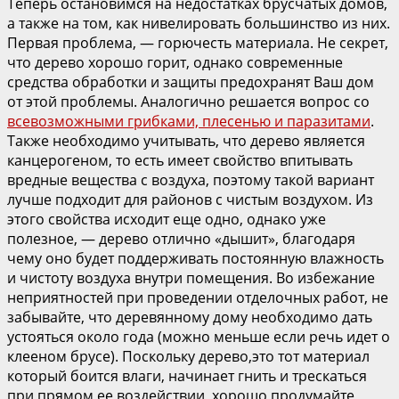
Теперь остановимся на недостатках брусчатых домов,
а также на том, как нивелировать большинство из них.
Первая проблема, — горючесть материала. Не секрет,
что дерево хорошо горит, однако современные
средства обработки и защиты предохранят Ваш дом
от этой проблемы. Аналогично решается вопрос со
всевозможными грибками, плесенью и паразитами
.
Также необходимо учитывать, что дерево является
канцерогеном, то есть имеет свойство впитывать
вредные вещества с воздуха, поэтому такой вариант
лучше подходит для районов с чистым воздухом. Из
этого свойства исходит еще одно, однако уже
полезное, — дерево отлично «дышит», благодаря
чему оно будет поддерживать постоянную влажность
и чистоту воздуха внутри помещения. Во избежание
неприятностей при проведении отделочных работ, не
забывайте, что деревянному дому необходимо дать
устояться около года (можно меньше если речь идет о
клееном брусе). Поскольку дерево,это тот материал
который боится влаги, начинает гнить и трескаться
при прямом ее воздействии, хорошо продумайте