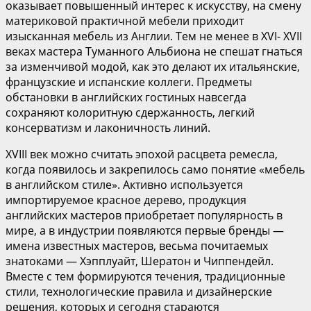
оказывает повышенный интерес к искусству, на смену
материковой практичной мебели приходит
изысканная мебель из Англии. Тем не менее в XVI- XVII
веках мастера Туманного Альбиона не спешат гнаться
за изменчивой модой, как это делают их итальянские,
французские и испанские коллеги. Предметы
обстановки в английских гостиных навсегда
сохраняют колоритную сдержанность, легкий
консерватизм и лаконичность линий.
XVIII век можно считать эпохой расцвета ремесла,
когда появилось и закрепилось само понятие «мебель
в английском стиле». Активно используется
импортируемое красное дерево, продукция
английских мастеров приобретает популярность в
мире, а в индустрии появляются первые бренды —
имена известных мастеров, весьма почитаемых
знатоками — Хэпплуайт, Шератон и Чиппендейл.
Вместе с тем формируются течения, традиционные
стили, технологические правила и дизайнерские
решения, которых и сегодня стараются