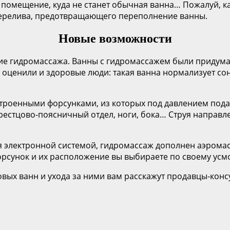
в помещение, куда не станет обычная ванна… Пожалуй, к
перелива, предотвращающего переполнение ванны.
Новые возможности
е гидромассажа. Ванны с гидромассажем были придуман
оценили и здоровые люди: такая ванна нормализует сон,
строенными форсунками, из которых под давлением пода
крестцово-поясничный отдел, ноги, бока… Струя направл
 электронной системой, гидромассаж дополнен аэрома
рсунок и их расположение вы выбираете по своему усм
ловых ванн и ухода за ними вам расскажут продавцы-конс