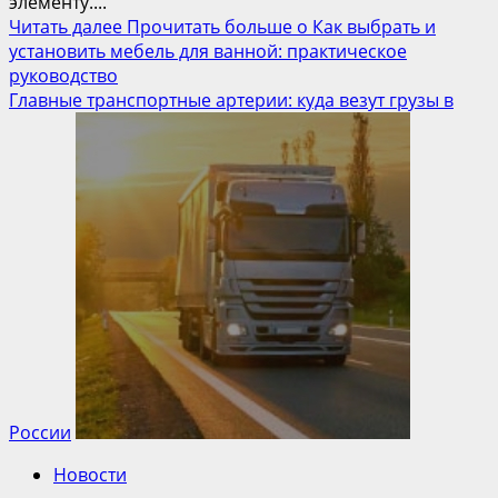
элементу....
Читать далее
Прочитать больше о Как выбрать и
установить мебель для ванной: практическое
руководство
Главные транспортные артерии: куда везут грузы в
России
Новости