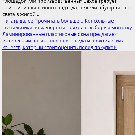
площадок или производственных цехов требует
принципиально иного подхода, нежели обустройство
света в жилой...
Читать далее
Прочитать больше о Консольные
светильники: инженерный подход к выбору и монтажу
Ламинированные пластиковые окна предлагают
интересный баланс внешнего вида и практических
качеств, который стоит оценить перед покупкой