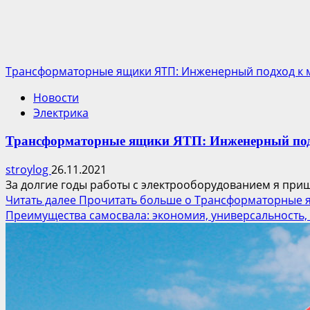
Трансформаторные ящики ЯТП: Инженерный подход к м
Новости
Электрика
Трансформаторные ящики ЯТП: Инженерный подх
stroylog
26.11.2021
За долгие годы работы с электрооборудованием я пришё
Читать далее
Прочитать больше о Трансформаторные я
Преимущества самосвала: экономия, универсальность,