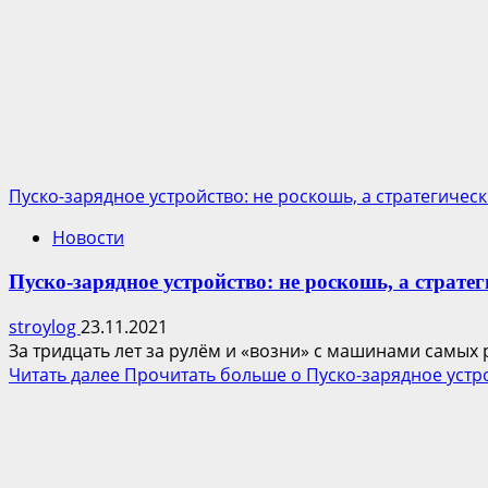
Пуско-зарядное устройство: не роскошь, а стратегичес
Новости
Пуско-зарядное устройство: не роскошь, а страте
stroylog
23.11.2021
За тридцать лет за рулём и «возни» с машинами самых 
Читать далее
Прочитать больше о Пуско-зарядное устро