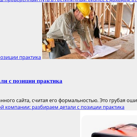
позиции практика
али с позиции практика
ного сайта, считая его формальностью. Это грубая ошиб
ой компании: разбираем детали с позиции практика