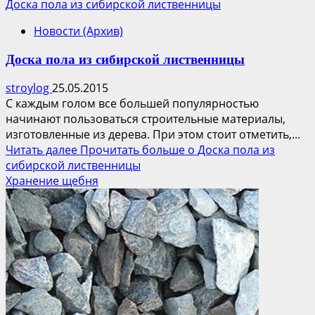
Доска пола из сибирской лиственницы
Новости (Архив)
Доска пола из сибирской лиственницы
stroylog
25.05.2015
С каждым голом все большей популярностью
начинают пользоваться строительные материалы,
изготовленные из дерева. При этом стоит отметить,...
Читать далее
Прочитать больше о Доска пола из
сибирской лиственницы
Хранение щебня