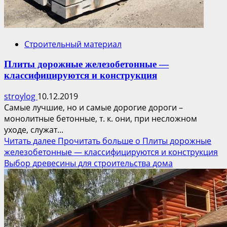
Строительный материал
Плиты дорожные железобетонные —
классифицируются и конструкция
stroylog
10.12.2019
Самые лучшие, но и самые дорогие дороги –
монолитные бетонные, т. к. они, при несложном
уходе, служат...
Читать далее
Прочитать больше о Плиты дорожные
железобетонные — классифицируются и конструкция
Выбор древесины для строительства дома