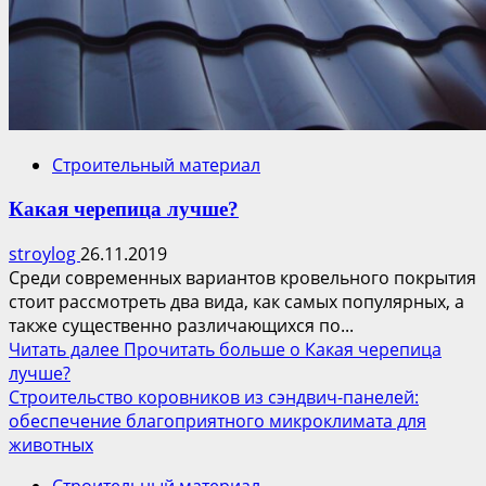
Строительный материал
Какая черепица лучше?
stroylog
26.11.2019
Среди современных вариантов кровельного покрытия
стоит рассмотреть два вида, как самых популярных, а
также существенно различающихся по...
Читать далее
Прочитать больше о Какая черепица
лучше?
Строительство коровников из сэндвич-панелей:
обеспечение благоприятного микроклимата для
животных
Строительный материал