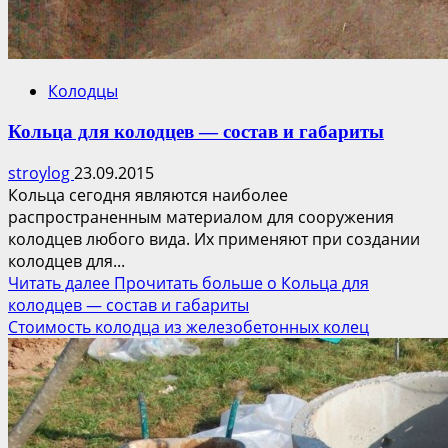
Колодцы
Кольца для колодцев — состав и габариты
stroylog
23.09.2015
Кольца сегодня являются наиболее
распространенным материалом для сооружения
колодцев любого вида. Их применяют при создании
колодцев для...
Читать далее
Прочитать больше о Кольца для
колодцев — состав и габариты
Стоимость колодца из железобетонных колец