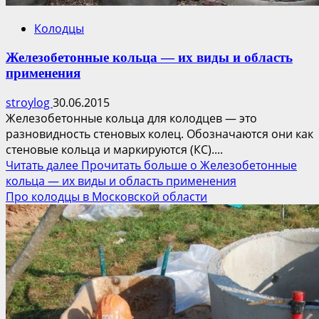
Колодцы
Железобетонные кольца — их виды и область
применения
stroylog
30.06.2015
Железобетонные кольца для колодцев — это
разновидность стеновых колец. Обозначаются они как
стеновые кольца и маркируются (КС)....
Читать далее
Прочитать больше о Железобетонные
кольца — их виды и область применения
Про колодцы в Московской области