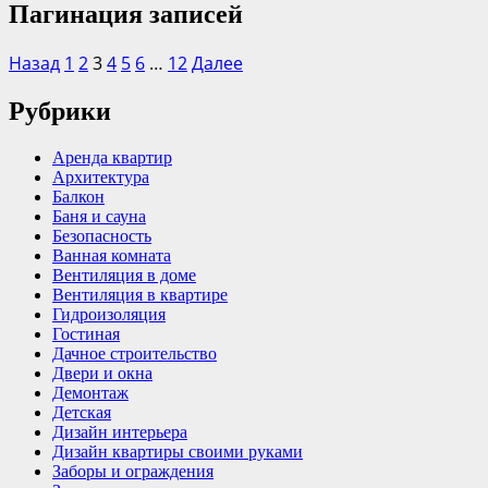
Пагинация записей
Назад
1
2
3
4
5
6
…
12
Далее
Рубрики
Аренда квартир
Архитектура
Балкон
Баня и сауна
Безопасность
Ванная комната
Вентиляция в доме
Вентиляция в квартире
Гидроизоляция
Гостиная
Дачное строительство
Двери и окна
Демонтаж
Детская
Дизайн интерьера
Дизайн квартиры своими руками
Заборы и ограждения