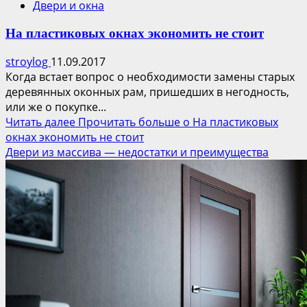
Двери и окна
На пластиковых окнах экономить не стоит
stroylog
11.09.2017
Когда встает вопрос о необходимости замены старых
деревянных оконных рам, пришедших в негодность,
или же о покупке...
Читать далее
Прочитать больше о На пластиковых
окнах экономить не стоит
Двери из массива — недостатки и преимущества