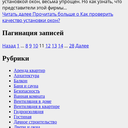
установкой окон, весьма упрощен. Но как узнать, что
представители этой фирмы...
Читать далее
Прочитать больше о Как проверить
качество установки окон?
Пагинация записей
Назад
1
…
8
9
10
11
12
13
14
…
28
Далее
Рубрики
Аренда квартир
Архитектура
Балкон
Баня и сауна
Безопасность
Ванная комната
Вентиляция в доме
Вентиляция в квартире
Гидроизоляция
Гостиная
Дачное строительство
Двери и окна