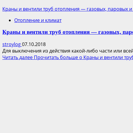
Краны и вентили труб отопления — газовых, паровых и
Отопление и климат
Краны и вентили труб отопления — газовых, пар
stroylog
07.10.2018
Для выключения из действия какой-либо части или все
Читать далее
Прочитать больше о Краны и вентили тру