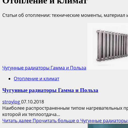
Отопление и климат
Статьи об отоплении: технические моменты, материал
Чугунные радиаторы Гамма и Польза
Отопление и климат
Чугунные радиаторы Гамма и Польза
stroylog
07.10.2018
Наиболее распространенным типом нагревательных пр
которой их теплоотдача...
Читать далее
Прочитать больше о Чугунные радиаторы