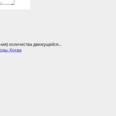
ния) количества движущейся...
оды. Косва