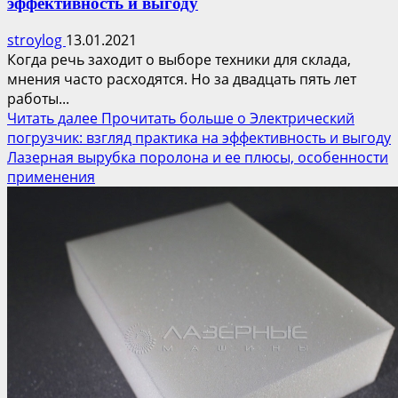
эффективность и выгоду
stroylog
13.01.2021
Когда речь заходит о выборе техники для склада,
мнения часто расходятся. Но за двадцать пять лет
работы...
Читать далее
Прочитать больше о Электрический
погрузчик: взгляд практика на эффективность и выгоду
Лазерная вырубка поролона и ее плюсы, особенности
применения