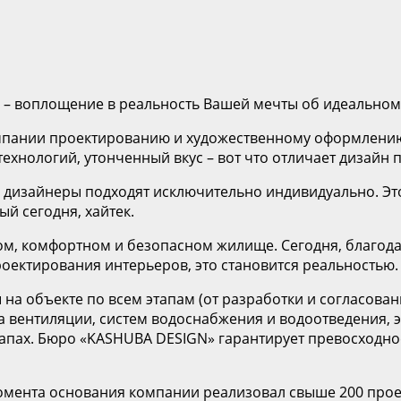
 – воплощение в реальность Вашей мечты об идеальном
мпании проектированию и художественному оформлению 
нологий, утонченный вкус – вот что отличает дизайн п
 дизайнеры подходят исключительно индивидуально. Это
й сегодня, хайтек.
ном, комфортном и безопасном жилище. Сегодня, благод
роектирования интерьеров, это становится реальностью.
а объекте по всем этапам (от разработки и согласован
 вентиляции, систем водоснабжения и водоотведения, э
тапах. Бюро «KASHUBA DESIGN» гарантирует превосходно
мента основания компании реализовал свыше 200 проек